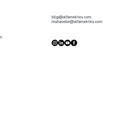
bilgi@alfamektes.com
muhasebe@alfamektes.com
an