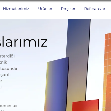
Hizmetlerimiz
Ürünler
Projeler
Referanslar
larımız
sterdiği
knik
ltusunda
şarılı
ir
i
nemin bir