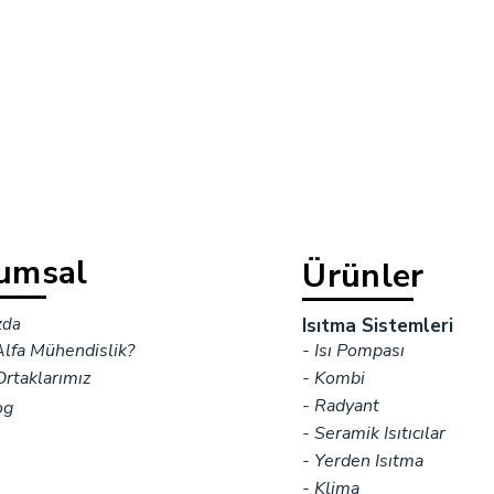
umsal
Ürünler
zda
Isıtma Sistemleri
lfa Mühendislik?
- Isı Pompası
rtaklarımız
- Kombi
- Radyant
og
- Seramik Isıtıcılar
- Yerden Isıtma
- Klima