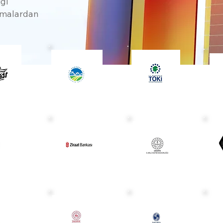
iği
irmalardan