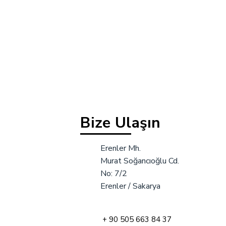
Bize Ulaşın
Erenler Mh.
Murat Soğancıoğlu Cd.
No: 7/2
Erenler / Sakarya
+ 90 505 663 84 37