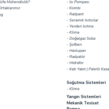
lfa Mühendislik?
- Isı Pompası
rtaklarımız
- Kombi
- Radyant
og
- Seramik Isıtıcılar
- Yerden Isıtma
- Klima
- Doğalgaz Soba
- Şofben
- Havlupan
- Radyatör
- Hidrafor
- Katı Yakıt | Paletli Kaz
Soğutma Sistemleri
- Klima
Yangın Sistemleri
Mekanik Tesisat
Pompa