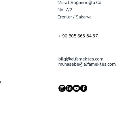
Murat Soğancıoğlu Cd.
No: 7/2
Erenler / Sakarya
+ 90 505 663 84 37
bilgi@alfamektes.com
muhasebe@alfamektes.com
an