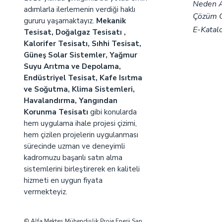
Neden A
adımlarla ilerlemenin verdiği haklı
Çözüm O
gururu yaşamaktayız.
Mekanik
E-Katal
Tesisat, Doğalgaz Tesisatı ,
Kalorifer Tesisatı, Sıhhi Tesisat,
Güneş Solar Sistemler, Yağmur
Suyu Arıtma ve Depolama,
Endüstriyel Tesisat, Kafe Isıtma
ve Soğutma, Klima Sistemleri,
Havalandırma, Yangından
Korunma Tesisatı
gibi konularda
hem uygulama ihale projesi çizimi,
hem çizilen projelerin uygulanması
sürecinde uzman ve deneyimli
kadromuzu başarılı satın alma
sistemlerini birleştirerek en kaliteli
hizmeti en uygun fiyata
vermekteyiz.
© Alfa Mektes Mühendislik Proje Enerji San.