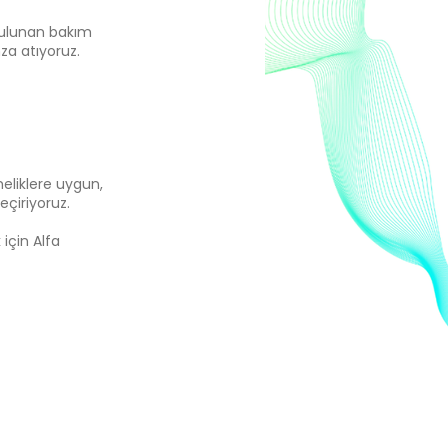
bulunan bakım
za atıyoruz.
meliklere uygun,
çiriyoruz.
için Alfa