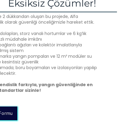
Eksiksiz Çözümler!
ve 2 dükkandan oluşan bu projede, Alfa
k olarak güvenliği önceliğimizle hareket ettik.
olapları, storz vanalı hortumlar ve 6 kg’lık
hızlı müdahale imkânı
bağlantı ağızları ve kolektör imalatlarıyla
ilmiş sistem
arka yangın pompaları ve 12 m³ modüler su
 kesintisiz güvenlik
mada; boru boyamaları ve izolasyonları yapılıp
lecektir.
endislik farkıyla, yangın güvenliğinde en
tandartlar sizinle!
Formu