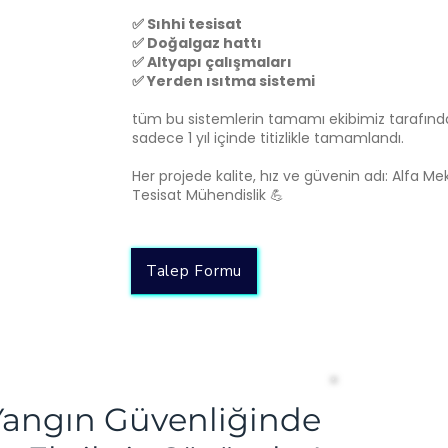
✅ Sıhhi tesisat
✅ Doğalgaz hattı
✅ Altyapı çalışmaları
✅ Yerden ısıtma sistemi
tüm bu sistemlerin tamamı ekibimiz tarafın
sadece 1 yıl içinde titizlikle tamamlandı.
⠀
Her projede kalite, hız ve güvenin adı: Alfa Me
Tesisat Mühendislik 💪
Talep Formu
Yangın Güvenliğinde