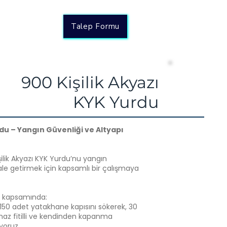
Talep Formu
900 Kişilik Akyazı
KYK Yurdu
rdu – Yangın Güvenliği ve Altyapı
şilik Akyazı KYK Yurdu’nu yangın
e getirmek için kapsamlı bir çalışmaya
z kapsamında:
150 adet yatakhane kapısını sökerek, 30
maz fitilli ve kendinden kapanma
yoruz.