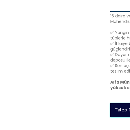
16 daire 
Mühendisli
✅ Yangın d
tüplerle 
✅ İtfaiye 
güçlendir
✅ Duyar m
deposu ile
✅ Son aşa
teslim edi
Alfa Müh
yüksek s
Talep 