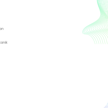
dan
kanik