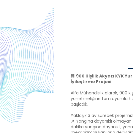
🏢
900 Kişilik Akyazı KYK Yu
İyileştirme Projesi
Alfa Mühendislik olarak, 900 ki
yönetmeliğine tam uyumlu hal
başladık.
Yaklaşık 3 ay sürecek projemi
📌 Yangına dayanıklı olmayan 
dakika yangına dayanıklı, yan
mekanizmalı kapılarla değiştiri