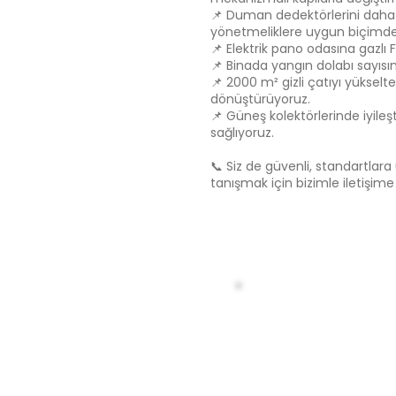
📌 Duman dedektörlerini daha iş
yönetmeliklere uygun biçimde 
📌 Elektrik pano odasına gazl
📌 Binada yangın dolabı sayısını
📌 2000 m² gizli çatıyı yükselt
dönüştürüyoruz.
📌 Güneş kolektörlerinde iyile
sağlıyoruz.
📞 Siz de güvenli, standartla
tanışmak için bizimle iletişime