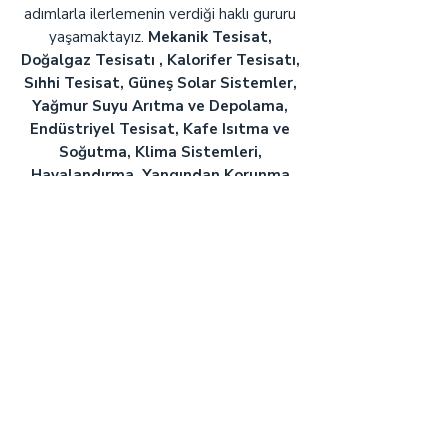
adımlarla ilerlemenin verdiği haklı gururu
yaşamaktayız.
Mekanik Tesisat,
Doğalgaz Tesisatı , Kalorifer Tesisatı,
Sıhhi Tesisat, Güneş Solar Sistemler,
Yağmur Suyu Arıtma ve Depolama,
Endüstriyel Tesisat, Kafe Isıtma ve
Soğutma, Klima Sistemleri,
Havalandırma, Yangından Korunma
Tesisatı
gibi konularda hem uygulama
ihale projesi çizimi, hem çizilen projelerin
uygulanması sürecinde uzman ve
deneyimli kadromuzu başarılı satın alma
sistemlerini birleştirerek en kaliteli
hizmeti en uygun fiyata vermekteyiz.
© Alfa Mektes Mühendislik Proje Enerji San.
ve Tic. Ltd. Şti. | Tüm Hakları Saklıdır.
Espa Digital
tarafından tasarlanmıştır.